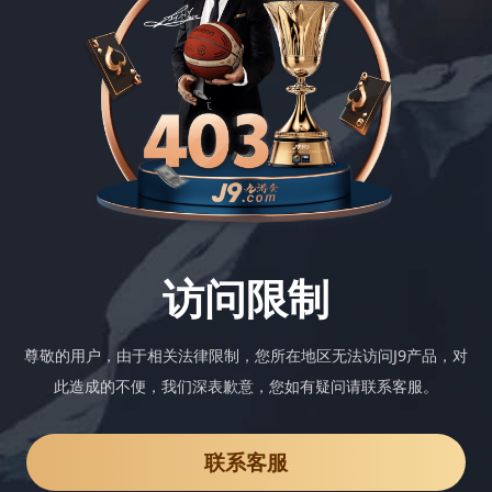
访问限制
尊敬的用户，由于相关法律限制，您所在地区无法访问J9产品，对
此造成的不便，我们深表歉意，您如有疑问请联系客服。
联系客服