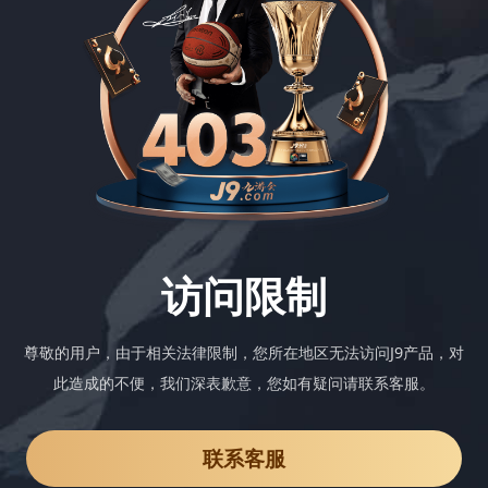
访问限制
尊敬的用户，由于相关法律限制，您所在地区无法访问J9产品，对
此造成的不便，我们深表歉意，您如有疑问请联系客服。
联系客服