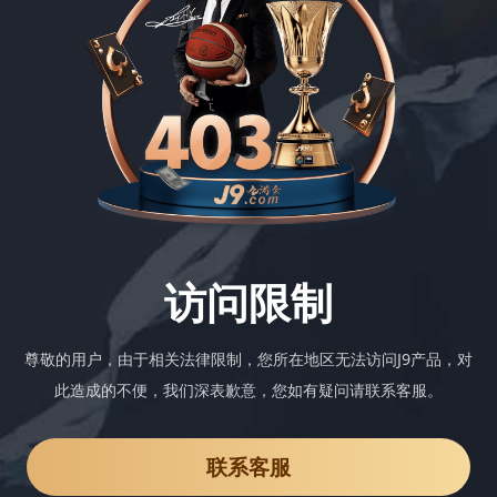
访问限制
尊敬的用户，由于相关法律限制，您所在地区无法访问J9产品，对
此造成的不便，我们深表歉意，您如有疑问请联系客服。
联系客服